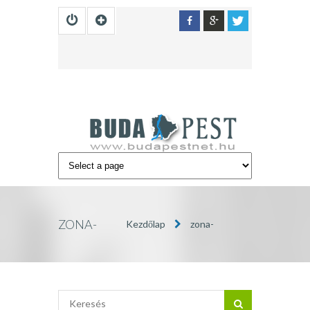
ZONA-
Kezdőlap
zona-
BUDAPEST4
budapest4
»
BUDAPEST
INFÓ