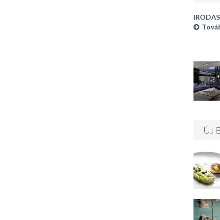
IRODAS
Továb
ÚJ 