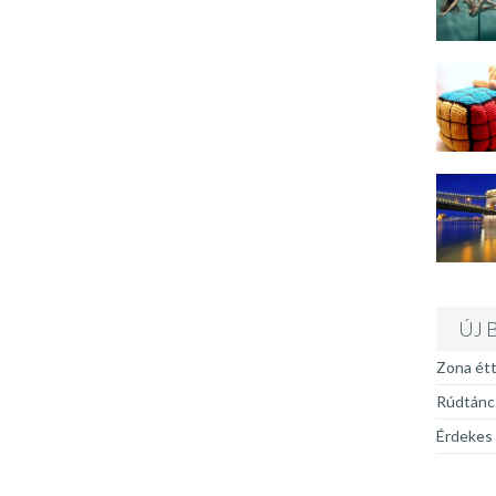
ÚJ 
Zona ét
Rúdtánc 
Érdekes