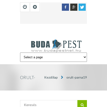
ORULT-
Kezdőlap
orult-parna19
PARNA19 »
BUDAPEST
INFÓ