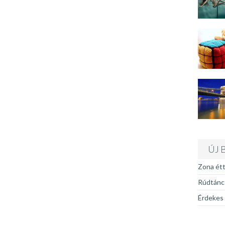
ÚJ 
Zona ét
Rúdtánc 
Érdekes