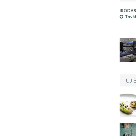
IRODAS
Továb
ÚJ 