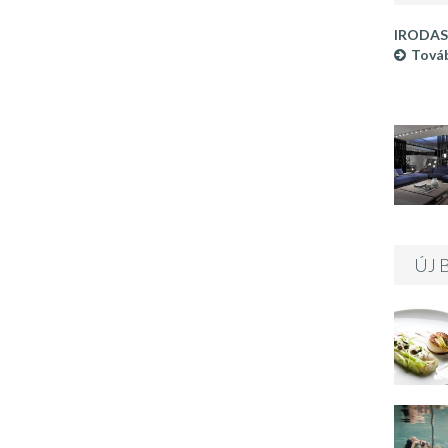
IRODAS
Továb
ÚJ 