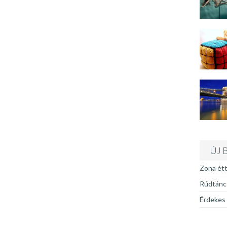
ÚJ 
Zona ét
Rúdtánc 
Érdekes