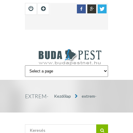
EXTREM-
Kezdőlap
extrem-
VICCES-
vicces-polok3752
POLOK3752
»
BUDAPEST