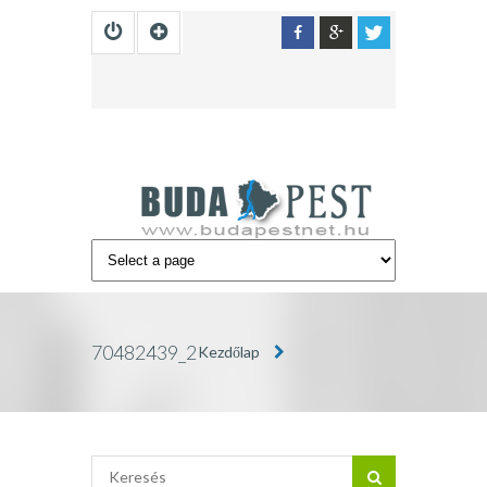
70482439_2333351830124938_5968081731
Kezdőlap
»
70482439_2333351830124938_5968081
BUDAPEST
INFÓ