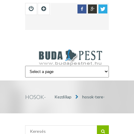
HOSOK-
Kezdőlap
hosok-tere-
TERE-
budapest12
BUDAPEST12
»
BUDAPEST