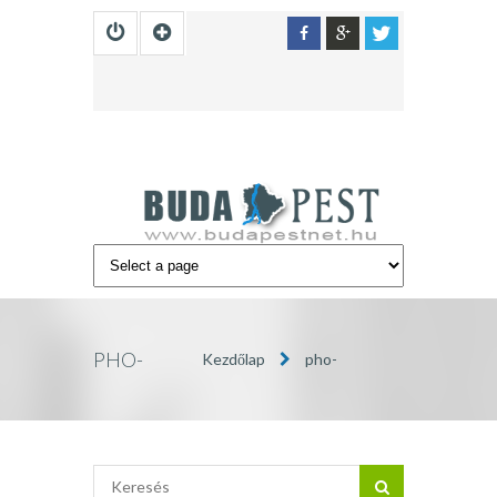
PHO-
Kezdőlap
pho-
VIETTNAMI-
viettnami-etterem-
ETTEREM-
budapest00010
BUDAPEST00010
»