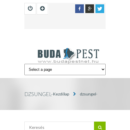
DZSUNGEL-
Kezdőlap
dzsungel-
ETTEREM00030
etterem00030
»
BUDAPEST
INFÓ