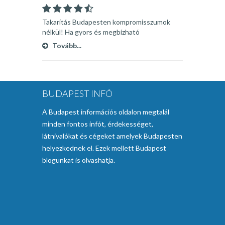
Takarítás Budapesten kompromisszumok
nélkül! Ha gyors és megbízható
takarítócéget keres Budapesten akkor nem
Tovább...
kell tovább keresgélnie, cégünk megbízható
gyors szakembereivel áll rendelkezésére.
BUDAPEST INFÓ
A Budapest információs oldalon megtalál
minden fontos infót, érdekességet,
látnivalókat és cégeket amelyek Budapesten
helyezkednek el. Ezek mellett Budapest
blogunkat is olvashatja.